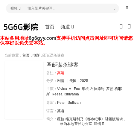
视频
首页
频道
本站备用地址
6g6gyy.com
支持手机访问点击网址即可访问请您
保存好以免失去本站。
当前位置：
首页
电影
圣诞谋杀谜案
圣诞谋杀谜案
备注：
高清
分类：
剧情
美国
2025
主演：
Vivica
A.
Fox
摩根·布拉德利
罗勃·梅耶
斯
Reesa
Ishiyama
导演：
Peter
Sullivan
语言：
英语
简介：
薇拉·维克斯利乃《都市纪事》谜题版编辑，
兼为本地警长办公室..
详情