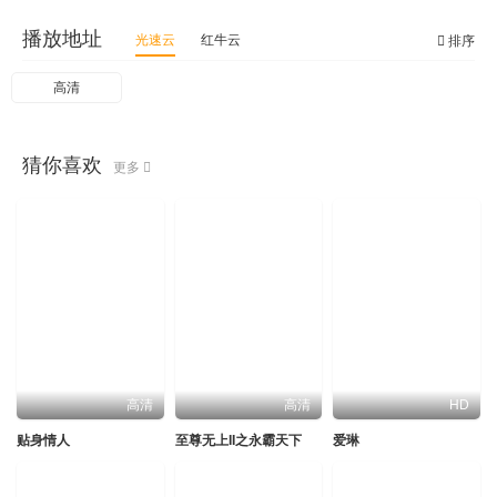
播放地址
光速云
红牛云
排序
高清
猜你喜欢
更多
高清
高清
HD
贴身情人
至尊无上II之永霸天下
爱琳