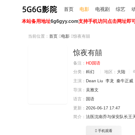
首页
电影
电视剧
综艺
本站备用地址
6g6gyy.com
支持手机访问点击网址即
当前位置：
首页
电影
惊夜有囍
惊夜有囍
备注：
HD国语
分类：
科幻
地区：
大陆
主演：
Dean Liu
李龙
秦牛正威
导演：
吴雅文
语言：
国语
更新：
2026-06-17 17:47
简介：
法医沈南乔与保安队长王天
手机观看