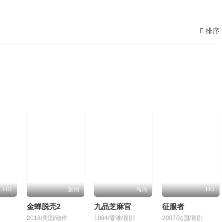
排序
HD
超清
高清
HD
金蝉脱壳2
九品芝麻官
征服者
2018/美国/动作
1994/香港/喜剧
2007/法国/喜剧