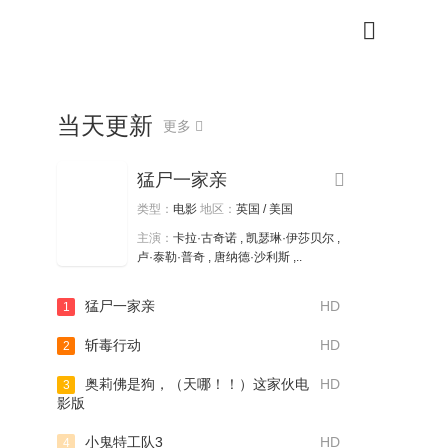
当天更新
更多
猛尸一家亲
类型：
电影
地区：
英国 / 美国
主演：
卡拉·古奇诺 , 凯瑟琳·伊莎贝尔 ,
卢·泰勒·普奇 , 唐纳德·沙利斯 ,..
猛尸一家亲
HD
1
斩毒行动
HD
2
奥莉佛是狗，（天哪！！）这家伙电
HD
3
影版
小鬼特工队3
HD
4