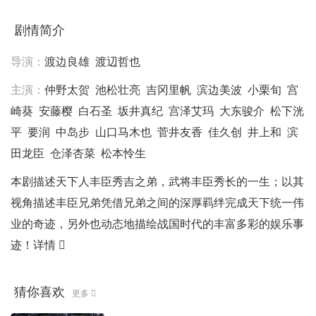
剧情简介
导演：
渡边良雄
渡辺哲也
主演：
仲野太贺
池松壮亮
吉冈里帆
滨边美波
小栗旬
宫
崎葵
安藤樱
白石圣
坂井真纪
宫泽艾玛
大东骏介
松下洸
平
要润
中岛步
山口马木也
菅井友香
佳久创
井上和
滨
田龙臣
仓泽杏菜
松本怜生
本剧描述天下人丰臣秀吉之弟，武将丰臣秀长的一生；以其
视角描述丰臣兄弟凭借兄弟之间的深厚羁绊完成天下统一伟
业的奇迹，另外也动态地描绘战国时代的丰富多彩的娱乐事
迹！
详情
猜你喜欢
更多