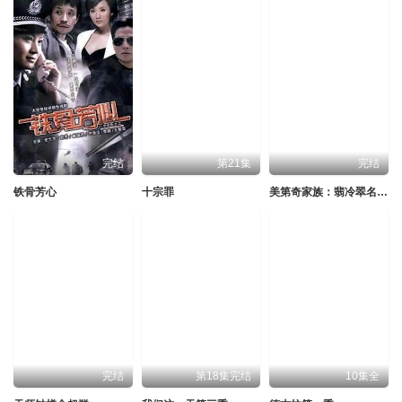
完结
第21集
完结
铁骨芳心
十宗罪
美第奇家族：翡冷翠名门第二季
完结
第18集完结
10集全