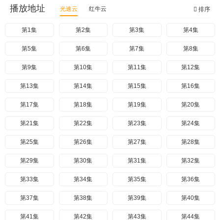
播放地址
光速云
红牛云
排序
第1集
第2集
第3集
第4集
第5集
第6集
第7集
第8集
第9集
第10集
第11集
第12集
第13集
第14集
第15集
第16集
第17集
第18集
第19集
第20集
第21集
第22集
第23集
第24集
第25集
第26集
第27集
第28集
第29集
第30集
第31集
第32集
第33集
第34集
第35集
第36集
第37集
第38集
第39集
第40集
第41集
第42集
第43集
第44集