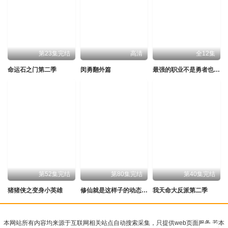
第23集完结
高清
全12集
命运石之门第二季
闵勇翻外篇
最强的职业不是勇者也不是贤者好像是鉴定士(伪)的样子?
第52集完结
第80集完结
第40集完结
猪猪侠之变身小英雄
修仙就是这样子的动态漫画
我天命大反派第二季
本网站所有内容均来源于互联网相关站点自动搜索采集，只提供web页面服务 若本