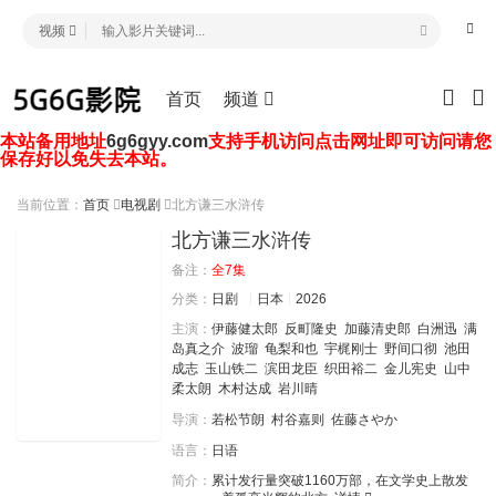
视频
首页
频道
本站备用地址
6g6gyy.com
支持手机访问点击网址即可访问请您
保存好以免失去本站。
当前位置：
首页
电视剧
北方谦三水浒传
北方谦三水浒传
备注：
全7集
分类：
日剧
日本
2026
主演：
伊藤健太郎
反町隆史
加藤清史郎
白洲迅
满
岛真之介
波瑠
龟梨和也
宇梶刚士
野间口彻
池田
成志
玉山铁二
滨田龙臣
织田裕二
金儿宪史
山中
柔太朗
木村达成
岩川晴
导演：
若松节朗
村谷嘉则
佐藤さやか
语言：
日语
简介：
累计发行量突破1160万部，在文学史上散发