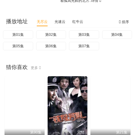
着孤高光辉的北方..
详情
播放地址
无尽云
光速云
红牛云
排序
第01集
第02集
第03集
第04集
第05集
第06集
第07集
猜你喜欢
更多
第90集
完结
第21集