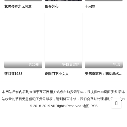
龙珠传奇之无间道
铁骨芳心
十宗罪
第20集
第48集完结
完结
请回答1988
正阳门下小女人
美第奇家族：翡冷翠名门第二季
本网站所有内容均来源于互联网相关站点自动搜索采集，只提供web页面服务 若本
站收录的节目无意侵犯了贵司版权，请到留言来信，我们会及时处理谢谢Copyright
© 2018-2019 All Rights Reserved-
地图
-
RSS