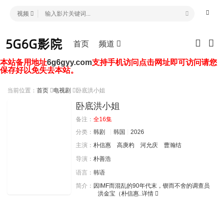
视频
首页
频道
本站备用地址
6g6gyy.com
支持手机访问点击网址即可访问请您
保存好以免失去本站。
当前位置：
首页
电视剧
卧底洪小姐
卧底洪小姐
备注：
全16集
分类：
韩剧
韩国
2026
主演：
朴信惠
高庚杓
河允庆
曹瀚结
导演：
朴善浩
语言：
韩语
简介：
因IMF而混乱的90年代末，锲而不舍的调查员
洪金宝（朴信惠..
详情