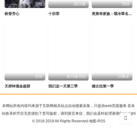
完结
第21集
完结
铁骨芳心
十宗罪
美第奇家族：翡冷翠名门第二季
完结
第18集完结
10集全
天师钟馗金超群
我们这一天第三季
德古拉第一季
本网站所有内容均来源于互联网相关站点自动搜索采集，只提供web页面服务 若本
站收录的节目无意侵犯了贵司版权，请到留言来信，我们会及时处理谢谢Copyright
© 2018-2019 All Rights Reserved-
地图
-
RSS